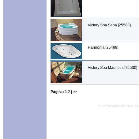
Victory Spa Saba [25588]
Harmonia [25468]
Victory Spa Mauritius [25530]
Pagina:
1
2
| >>
© Showroombadkamers.nl