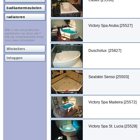
Castor [25538]
badkamermeubelen
radiatoren
Victory Spa Aruba [25527]
Wilt u ook uw producten
aanbieden op deze site?
Klik op onderstaande knop
voor meer informatie!
Winkeliers
Duscholux [25827]
Inloggen
Sealskin Senso [25503]
Victory Spa Madeira [25572]
Victory Spa St. Lucia [25528]