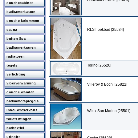
Badkamer Cursa [60423]
douchecabines
badkamerkasten
douche kolommen
RLS hoekbad [25534]
sauna
buiten Spa
badkamerkranen
radiatoren
Torino [25526]
tegels
verlichting
vloerverwarming
Villeroy & Boch [25822]
douche wanden
badkamerspiegels
inbouwreservoirs
Wilux San Marino [25501]
toiletzittingen
badtextiel
urinoirs