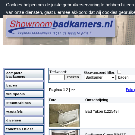
Cookies helpen om de juiste gebruikerservaring te hebben bij ee
van onze diensten, gaat u ermee akkoord dat wij cookies gebruik
zondag 9 augustus 2026, 07:13 uur
Welkom bij Showroombadkamers.nl
Trefwoord:
Geavanceerd filter:
complete
badkamers
baden
Pagina:
1
2
| >>
Foto 
whirlpools
Foto
Omschrijving
stoomcabines
Bad Yukon [122549]
wastafels
diversen
toiletten / bidet