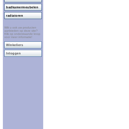
badkamermeubelen
radiatoren
Wilt u ook uw producten
aanbieden op deze site?
Klik op onderstaande knop
voor meer informatie!
Winkeliers
Inloggen