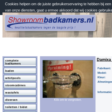
Cookies helpen om de juiste gebruikerservaring te hebben bij ee
van onze diensten, gaat u ermee akkoord dat wij cookies gebruik
zondag 9 augustus 2026, 13:42 uur
Welkom bij Showroombadkamers.nl
Damixa 
complete
badkamers
Fabrikant:
baden
Model:
Kleur:
whirlpools
Afmetinge
stoomcabines
Informatie:
wastafels
Klik om te vergroten.
diversen
toiletten / bidet