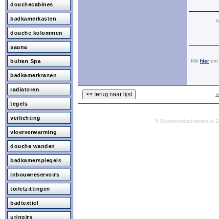
douchecabines
badkamerkasten
M
douche kolommen
sauna
buiten Spa
Klik
hier
om a
badkamerkranen
radiatoren
v
tegels
verlichting
© Showroombadkamers.nl
vloerverwarming
douche wanden
badkamerspiegels
inbouwreservoirs
toiletzittingen
badtextiel
urinoirs