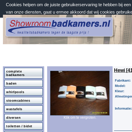
Cookies helpen om de juiste gebruikerservaring te hebben bij ee
van onze diensten, gaat u ermee akkoord dat wij cookies gebruik
vrijdag 7 augustus 2026, 20:38 uur
Welkom bij Showroombadkamers.nl
Hewi [4
complete
badkamers
Fabrikant:
baden
Model:
Kleur:
whirlpools
Afmetinge
stoomcabines
Informatie:
wastafels
Klik om te vergroten.
diversen
toiletten / bidet