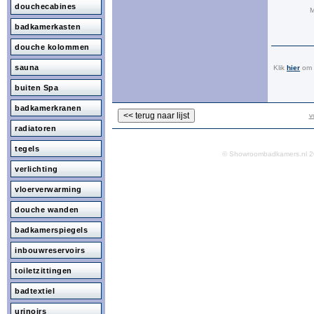
douchecabines
M
badkamerkasten
douche kolommen
sauna
Klik
hier
om a
buiten Spa
badkamerkranen
v
radiatoren
tegels
© Showroombadkamers.nl
verlichting
vloerverwarming
douche wanden
badkamerspiegels
inbouwreservoirs
toiletzittingen
badtextiel
urinoirs