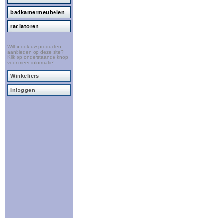
badkamermeubelen
radiatoren
Wilt u ook uw producten
aanbieden op deze site?
Klik op onderstaande knop
voor meer informatie!
Winkeliers
Inloggen