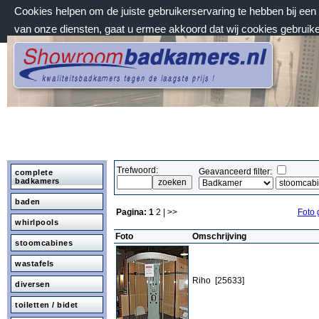
Cookies helpen om de juiste gebruikerservaring te hebben bij ee
van onze diensten, gaat u ermee akkoord dat wij cookies gebruik
zondag 9 augustus 2026, 11:44 uur
Welkom bij Showroombadkamers.nl
Trefwoord:
Geavanceerd filter:
complete
badkamers
baden
Pagina:
1
2
| >>
Foto 
whirlpools
Foto
Omschrijving
stoomcabines
wastafels
Riho [25633]
diversen
toiletten / bidet