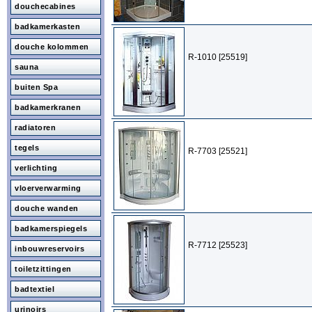
douchecabines
badkamerkasten
douche kolommen
R-1010 [25519]
sauna
buiten Spa
badkamerkranen
radiatoren
tegels
R-7703 [25521]
verlichting
vloerverwarming
douche wanden
badkamerspiegels
R-7712 [25523]
inbouwreservoirs
toiletzittingen
badtextiel
urinoirs