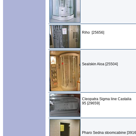
Riho [25656]
Sealskin Aloa [25504]
Cleopatra Sigma line Castalia
95 [29659]
Pharo Sedna stoomcabine [3916