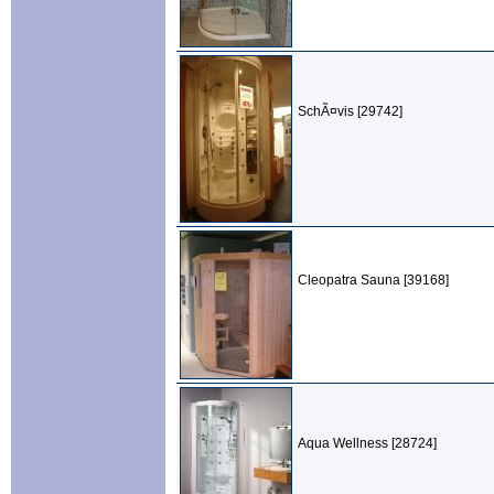
SchÃ¤vis [29742]
Cleopatra Sauna [39168]
Aqua Wellness [28724]