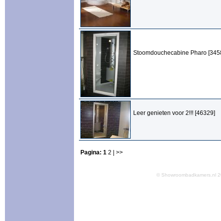
Stoomdouchecabine Pharo [345
Leer genieten voor 2!!! [46329]
Pagina:
1
2
| >>
© Showroombadkamers.nl