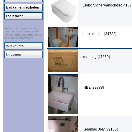
Globo Stone wandcloset [4187
badkamermeubelen
radiatoren
Wilt u ook uw producten
aanbieden op deze site?
pure air toilet [34783]
Klik op onderstaande knop
voor meer informatie!
Winkeliers
Inloggen
keramag [47869]
INBE [29888]
Keramag Joly [39160]