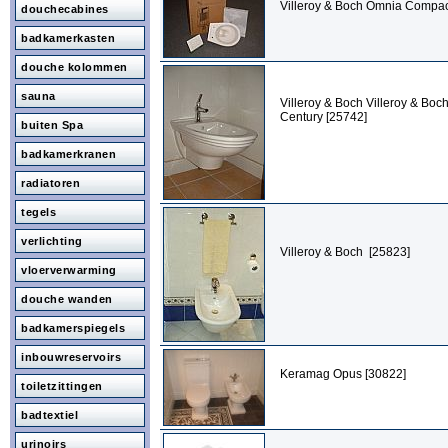
Villeroy & Boch Omnia Compac
douchecabines
badkamerkasten
douche kolommen
sauna
Villeroy & Boch Villeroy & Boc
Century [25742]
buiten Spa
badkamerkranen
radiatoren
tegels
verlichting
Villeroy & Boch [25823]
vloerverwarming
douche wanden
badkamerspiegels
inbouwreservoirs
Keramag Opus [30822]
toiletzittingen
badtextiel
urinoirs