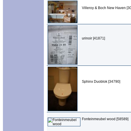
Villeroy & Boch New Haven [3
urinoir [41871]
Sphinx Duoblok [34790]
Fonteinmeubel wood [58589]