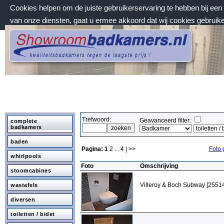
Cookies helpen om de juiste gebruikerservaring te hebben bij ee
van onze diensten, gaat u ermee akkoord dat wij cookies gebruik
zondag 9 augustus 2026, 14:48 uur
Welkom bij Showroombadkamers.nl
Trefwoord:
Geavanceerd filter:
complete
badkamers
baden
Pagina:
1
2
...
4
| >>
Foto 
whirlpools
Foto
Omschrijving
stoomcabines
Villeroy & Boch Subway [2551
wastafels
diversen
toiletten / bidet