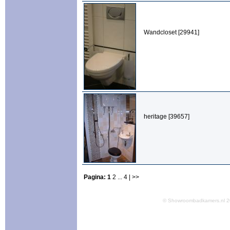
Wandcloset [29941]
heritage [39657]
Pagina:
1
2
...
4
| >>
© Showroombadkamers.nl