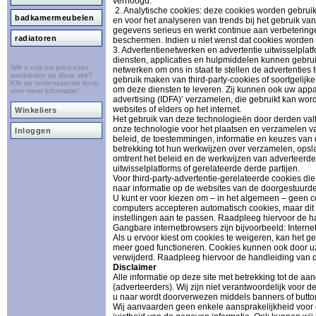
verhoogd.
2. Analytische cookies: deze cookies worden gebruik
badkamermeubelen
en voor het analyseren van trends bij het gebruik v
gegevens serieus en werkt continue aan verbeterin
radiatoren
beschermen. Indien u niet wenst dat cookies worden g
3. Advertentienetwerken en advertentie uitwisselplat
diensten, applicaties en hulpmiddelen kunnen gebrui
Wilt u ook uw producten
netwerken om ons in staat te stellen de advertenties
aanbieden op deze site?
gebruik maken van third-party-cookies of soortgelijk
Klik op onderstaande knop
om deze diensten te leveren. Zij kunnen ook uw apparaa
voor meer informatie!
advertising (IDFA)’ verzamelen, die gebruikt kan wo
websites of elders op het internet.
Winkeliers
Het gebruik van deze technologieën door derden valt 
onze technologie voor het plaatsen en verzamelen va
Inloggen
beleid, de toestemmingen, informatie en keuzes van
betrekking tot hun werkwijzen over verzamelen, ops
omtrent het beleid en de werkwijzen van adverteerde
uitwisselplatforms of gerelateerde derde partijen.
Voor third-party-advertentie-gerelateerde cookies di
naar informatie op de websites van de doorgestuurde 
U kunt er voor kiezen om – in het algemeen – geen 
computers accepteren automatisch cookies, maar dit
instellingen aan te passen. Raadpleeg hiervoor de h
Gangbare internetbrowsers zijn bijvoorbeeld: Interne
Als u ervoor kiest om cookies te weigeren, kan het 
meer goed functioneren. Cookies kunnen ook door uze
verwijderd. Raadpleeg hiervoor de handleiding van d
Disclaimer
Alle informatie op deze site met betrekking tot de a
(adverteerders). Wij zijn niet verantwoordelijk voor 
u naar wordt doorverwezen middels banners of button
Wij aanvaarden geen enkele aansprakelijkheid voor d