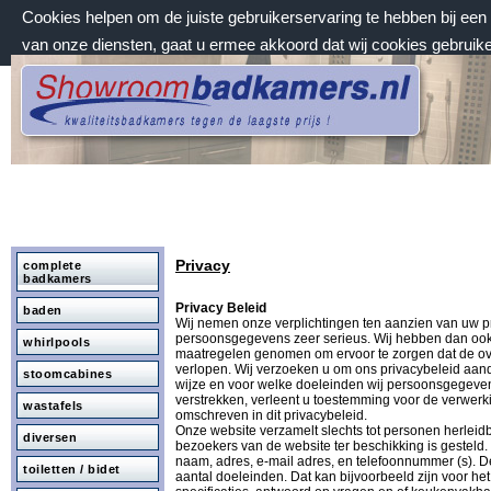
Cookies helpen om de juiste gebruikerservaring te hebben bij ee
van onze diensten, gaat u ermee akkoord dat wij cookies gebruik
donderdag 6 augustus 2026, 22:01 uur
Welkom bij Showroombadkamers.nl
Privacy
complete
badkamers
Privacy Beleid
baden
Wij nemen onze verplichtingen ten aanzien van uw p
persoonsgegevens zeer serieus. Wij hebben dan ook
whirlpools
maatregelen genomen om ervoor te zorgen dat de ov
verlopen. Wij verzoeken u om ons privacybeleid aan
stoomcabines
wijze en voor welke doeleinden wij persoonsgegev
verstrekken, verleent u toestemming voor de verwer
wastafels
omschreven in dit privacybeleid.
Onze website verzamelt slechts tot personen herleidbar
diversen
bezoekers van de website ter beschikking is gesteld
naam, adres, e-mail adres, en telefoonnummer (s). De
toiletten / bidet
aantal doeleinden. Dat kan bijvoorbeeld zijn voor he