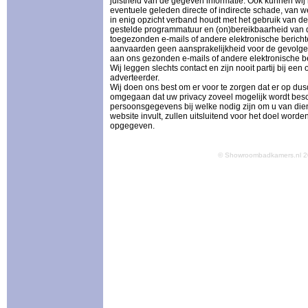
juistheid van de gegeven informatie. Ook kunnen wij
eventuele geleden directe of indirecte schade, van we
in enig opzicht verband houdt met het gebruik van de 
gestelde programmatuur en (on)bereikbaarheid van d
toegezonden e-mails of andere elektronische bericht
aanvaarden geen aansprakelijkheid voor de gevolgen 
aan ons gezonden e-mails of andere elektronische be
Wij leggen slechts contact en zijn nooit partij bij ee
adverteerder.
Wij doen ons best om er voor te zorgen dat er op d
omgegaan dat uw privacy zoveel mogelijk wordt bes
persoonsgegevens bij welke nodig zijn om u van dien
website invult, zullen uitsluitend voor het doel word
opgegeven.
© Showroombadkamers.nl