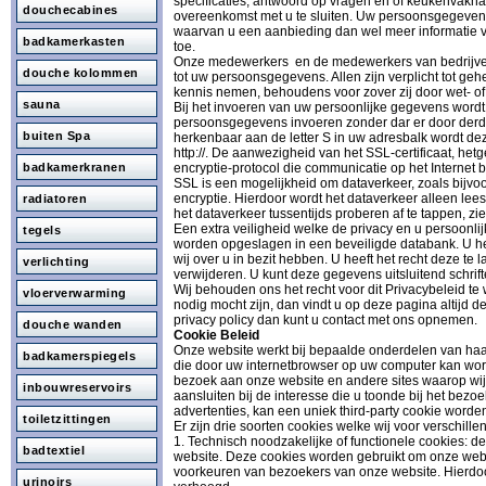
specificaties, antwoord op vragen en of keukenvakhan
douchecabines
overeenkomst met u te sluiten. Uw persoonsgegevens 
waarvan u een aanbieding dan wel meer informatie van
badkamerkasten
toe.
Onze medewerkers en de medewerkers van bedrijven
douche kolommen
tot uw persoonsgegevens. Allen zijn verplicht tot 
kennis nemen, behoudens voor zover zij door wet- o
sauna
Bij het invoeren van uw persoonlijke gegevens wordt
persoonsgegevens invoeren zonder dar er door der
buiten Spa
herkenbaar aan de letter S in uw adresbalk wordt dez
http://. De aanwezigheid van het SSL-certificaat, hetg
encryptie-protocol die communicatie op het Internet be
badkamerkranen
SSL is een mogelijkheid om dataverkeer, zoals bijvoo
encryptie. Hierdoor wordt het dataverkeer alleen leesb
radiatoren
het dataverkeer tussentijds proberen af te tappen, zi
Een extra veiligheid welke de privacy en u persoonli
tegels
worden opgeslagen in een beveiligde databank. U hee
wij over u in bezit hebben. U heeft het recht deze te 
verlichting
verwijderen. U kunt deze gegevens uitsluitend schrif
Wij behouden ons het recht voor dit Privacybeleid te 
vloerverwarming
nodig mocht zijn, dan vindt u op deze pagina altijd 
privacy policy dan kunt u contact met ons opnemen.
douche wanden
Cookie Beleid
Onze website werkt bij bepaalde onderdelen van haa
badkamerspiegels
die door uw internetbrowser op uw computer kan wor
bezoek aan onze website en andere sites waarop wij 
inbouwreservoirs
aansluiten bij de interesse die u toonde bij het bez
advertenties, kan een uniek third-party cookie worde
toiletzittingen
Er zijn drie soorten cookies welke wij voor verschil
1. Technisch noodzakelijke of functionele cookies: d
badtextiel
website. Deze cookies worden gebruikt om onze webs
voorkeuren van bezoekers van onze website. Hierdo
urinoirs