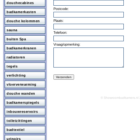
douchecabines
Postcode:
badkamerkasten
Plaats:
douche kolommen
sauna
Telefoon:
buiten Spa
Vraag/opmerking:
badkamerkranen
radiatoren
tegels
verlichting
vloerverwarming
douche wanden
© Showroombadkamers.n
badkamerspiegels
inbouwreservoirs
toiletzittingen
badtextiel
urinoirs