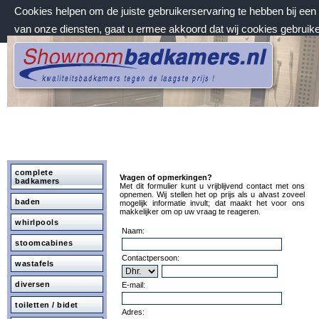
Cookies helpen om de juiste gebruikerservaring te hebben bij ee
van onze diensten, gaat u ermee akkoord dat wij cookies gebruik
vrijdag 7 augustus 2026, 12:10 uur
Welkom bij Showroombadkamers.nl
complete
Vragen of opmerkingen?
badkamers
Met dit formulier kunt u vrijblijvend contact met ons
opnemen. Wij stellen het op prijs als u alvast zoveel
baden
mogelijk informatie invult; dat maakt het voor ons
makkelijker om op uw vraag te reageren.
whirlpools
Naam:
stoomcabines
Contactpersoon:
wastafels
diversen
E-mail:
toiletten / bidet
Adres: