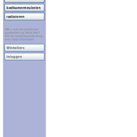
badkamermeubelen
radiatoren
Wilt u ook uw producten
aanbieden op deze site?
Klik op onderstaande knop
voor meer informatie!
Winkeliers
Inloggen