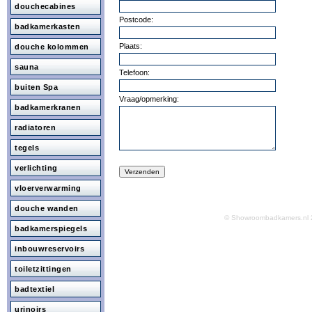
douchecabines
Postcode:
badkamerkasten
Plaats:
douche kolommen
sauna
Telefoon:
buiten Spa
Vraag/opmerking:
badkamerkranen
radiatoren
tegels
verlichting
vloerverwarming
douche wanden
© Showroombadkamers.n
badkamerspiegels
inbouwreservoirs
toiletzittingen
badtextiel
urinoirs