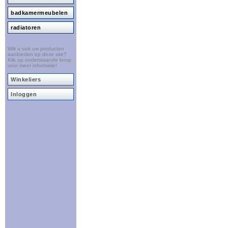
badkamermeubelen
radiatoren
Wilt u ook uw producten
aanbieden op deze site?
Klik op onderstaande knop
voor meer informatie!
Winkeliers
Inloggen