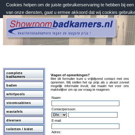
Cookies helpen om de juiste gebruikerservaring te hebben bij ee
van onze diensten, gaat u ermee akkoord dat wij cookies gebruik
zondag 9 augustus 2026, 11:09 uur
Welkom bij Showroombadkamers.nl
complete
Vragen of opmerkingen?
badkamers
Met dit formulier kunt u vrijblijvend contact met ons
opnemen. Wij stellen het op prijs als u alvast zoveel
baden
mogelijk informatie invult; dat maakt het voor ons
makkelijker om op uw vraag te reageren.
whirlpools
Naam:
stoomcabines
Contactpersoon:
wastafels
diversen
E-mail:
toiletten / bidet
Adres: