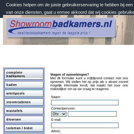
Cookies helpen om de juiste gebruikerservaring te hebben bij ee
van onze diensten, gaat u ermee akkoord dat wij cookies gebruik
donderdag 6 augustus 2026, 15:16 uur
Welkom bij Showroombadkamers.nl
complete
Vragen of opmerkingen?
badkamers
Met dit formulier kunt u vrijblijvend contact met ons
opnemen. Wij stellen het op prijs als u alvast zoveel
baden
mogelijk informatie invult; dat maakt het voor ons
makkelijker om op uw vraag te reageren.
whirlpools
Naam:
stoomcabines
Contactpersoon:
wastafels
diversen
E-mail:
toiletten / bidet
Adres: