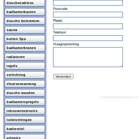
douchecabines
Postcode:
badkamerkasten
Plaats:
douche kolommen
sauna
Telefoon:
buiten Spa
Vraag/opmerking:
badkamerkranen
radiatoren
tegels
verlichting
vloerverwarming
douche wanden
© Showroombadkamers.n
badkamerspiegels
inbouwreservoirs
toiletzittingen
badtextiel
urinoirs