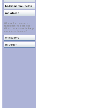
badkamermeubelen
radiatoren
Wilt u ook uw producten
aanbieden op deze site?
Klik op onderstaande knop
voor meer informatie!
Winkeliers
Inloggen