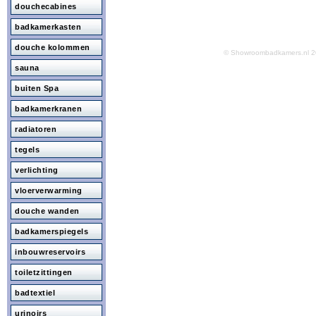
douchecabines
badkamerkasten
douche kolommen
© Showroombadkamers.nl
sauna
buiten Spa
badkamerkranen
radiatoren
tegels
verlichting
vloerverwarming
douche wanden
badkamerspiegels
inbouwreservoirs
toiletzittingen
badtextiel
urinoirs