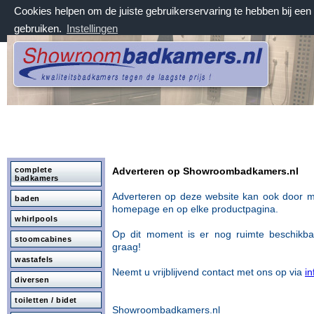
Cookies helpen om de juiste gebruikerservaring te hebben bij ee
gebruiken.
Instellingen
donderdag 6 augustus 2026, 18:52 uur
Welkom bij Showroombadkamers.nl
complete
Adverteren op Showroombadkamers.nl
badkamers
Adverteren op deze website kan ook door m
baden
homepage en op
elke productpagina.
whirlpools
Op dit moment is er nog ruimte beschikb
stoomcabines
graag!
wastafels
Neemt u vrijblijvend contact met ons op via
i
diversen
toiletten / bidet
Showroombadkamers.nl