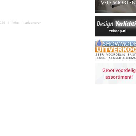
 2026 |
links
|
adverteren