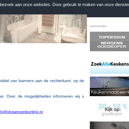
n bezoek aan onze websites. Door gebruik te maken van onze dienste
Home
|
Voorwaarden
|
Contact
|
Favorieten
advertenties:
iddel van banners aan de rechterkant; op de
aar.
Over de mogelijkheden informeren wij u
nfo@showroomkorting.nl
.