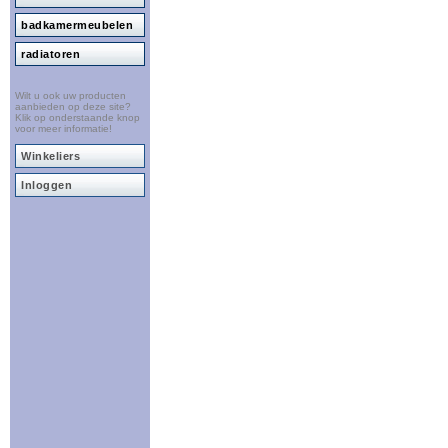
badkamermeubelen
radiatoren
Wilt u ook uw producten
aanbieden op deze site?
Klik op onderstaande knop
voor meer informatie!
Winkeliers
Inloggen