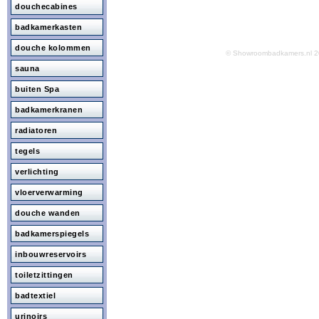
douchecabines
badkamerkasten
douche kolommen
© Showroombadkamers.nl
sauna
buiten Spa
badkamerkranen
radiatoren
tegels
verlichting
vloerverwarming
douche wanden
badkamerspiegels
inbouwreservoirs
toiletzittingen
badtextiel
urinoirs