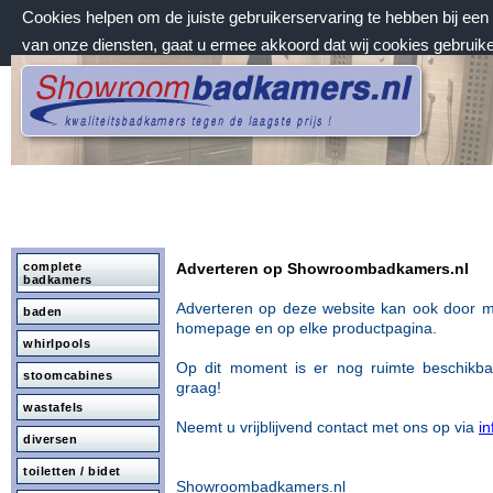
Cookies helpen om de juiste gebruikerservaring te hebben bij ee
van onze diensten, gaat u ermee akkoord dat wij cookies gebruik
zaterdag 8 augustus 2026, 14:50 uur
Welkom bij Showroombadkamers.nl
complete
Adverteren op Showroombadkamers.nl
badkamers
Adverteren op deze website kan ook door m
baden
homepage en op
elke productpagina.
whirlpools
Op dit moment is er nog ruimte beschikb
stoomcabines
graag!
wastafels
Neemt u vrijblijvend contact met ons op via
i
diversen
toiletten / bidet
Showroombadkamers.nl