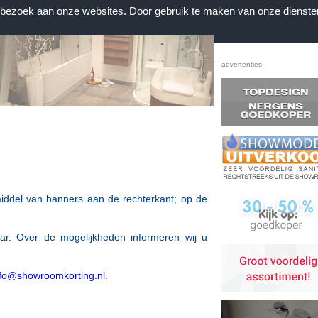
n bezoek aan onze websites. Door gebruik te maken van onze dienste
Home
|
Voorwaarden
|
Contact
|
Favorieten
advertenties:
iddel van banners aan de rechterkant; op de
aar.
Over de mogelijkheden informeren wij u
nfo@showroomkorting.nl
.