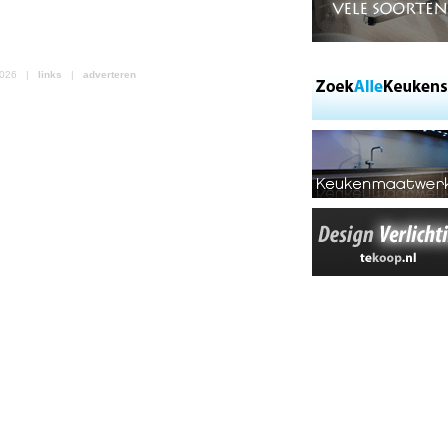
 2026 |
links
|
adverteren