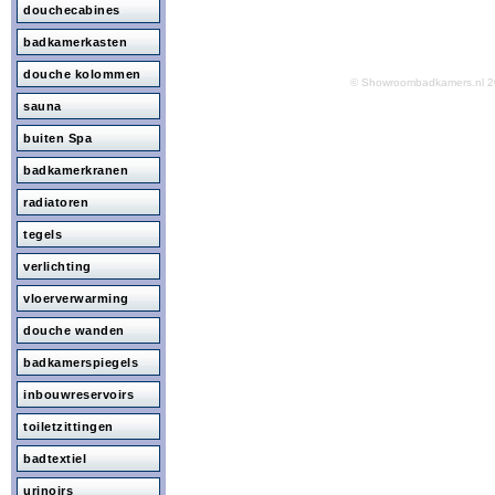
douchecabines
badkamerkasten
douche kolommen
© Showroombadkamers.nl
sauna
buiten Spa
badkamerkranen
radiatoren
tegels
verlichting
vloerverwarming
douche wanden
badkamerspiegels
inbouwreservoirs
toiletzittingen
badtextiel
urinoirs