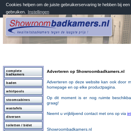
Cookies helpen om de juiste gebruikerservaring te hebben bij ee
gebruiken.
Instellingen
donderdag 6 augustus 2026, 06:17 uur
Welkom bij Showroombadkamers.nl
complete
Adverteren op Showroombadkamers.nl
badkamers
Adverteren op deze website kan ook door m
baden
homepage en op
elke productpagina.
whirlpools
Op dit moment is er nog ruimte beschikb
stoomcabines
graag!
wastafels
Neemt u vrijblijvend contact met ons op via
i
diversen
toiletten / bidet
Showroombadkamers.nl