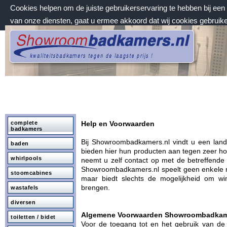
Cookies helpen om de juiste gebruikerservaring te hebben bij ee
van onze diensten, gaat u ermee akkoord dat wij cookies gebruik
maandag 10 augustus 2026, 15:31 uur
Welkom bij Showroombadkamers.nl
complete
Help en Voorwaarden
badkamers
Bij Showroombadkamers.nl vindt u een land
baden
bieden hier hun producten aan tegen zeer hog
whirlpools
neemt u zelf contact op met de betreffende
Showroombadkamers.nl speelt geen enkele ro
stoomcabines
maar biedt slechts de mogelijkheid om wi
brengen.
wastafels
diversen
Algemene Voorwaarden Showroombadkam
toiletten / bidet
Voor de toegang tot en het gebruik van de