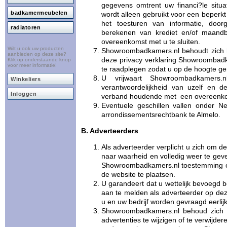
gegevens omtrent uw financi?le situa
badkamermeubelen
wordt alleen gebruikt voor een beperkt
het toesturen van informatie, door
radiatoren
berekenen van krediet en/of maandb
overeenkomst met u te sluiten.
Wilt u ook uw producten
Showroombadkamers.nl behoudt zich h
aanbieden op deze site?
deze privacy verklaring Showroombadk
Klik op onderstaande knop
voor meer informatie!
te raadplegen zodat u op de hoogte ge
U vrijwaart Showroombadkamers.n
Winkeliers
verantwoordelijkheid van uzelf en d
Inloggen
verband houdende met een overeenkoms
Eventuele geschillen vallen onder 
arrondissementsrechtbank te Almelo.
B. Adverteerders
Als adverteerder verplicht u zich om
naar waarheid en volledig weer te geve
Showroombadkamers.nl toestemming om
de website te plaatsen.
U garandeert dat u wettelijk bevoegd b
aan te melden als adverteerder op deze
u en uw bedrijf worden gevraagd eerlijk,
Showroombadkamers.nl behoud zich 
advertenties te wijzigen of te verwijder