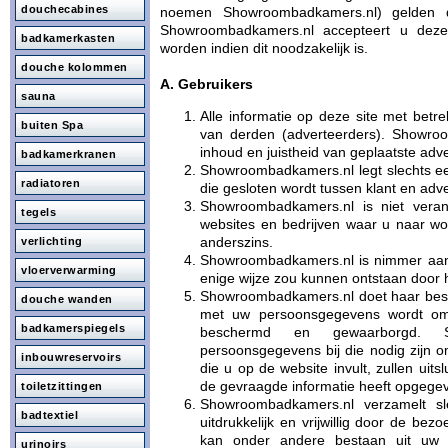
douchecabines
noemen Showroombadkamers.nl) gelden 
Showroombadkamers.nl accepteert u deze
badkamerkasten
worden indien dit noodzakelijk is.
douche kolommen
A. Gebruikers
sauna
Alle informatie op deze site met betr
buiten Spa
van derden (adverteerders). Showroo
inhoud en juistheid van geplaatste adve
badkamerkranen
Showroombadkamers.nl legt slechts een
radiatoren
die gesloten wordt tussen klant en adve
Showroombadkamers.nl is niet veran
tegels
websites en bedrijven waar u naar wo
anderszins.
verlichting
Showroombadkamers.nl is nimmer aans
vloerverwarming
enige wijze zou kunnen ontstaan door 
Showroombadkamers.nl doet haar best 
douche wanden
met uw persoonsgegevens wordt omg
badkamerspiegels
beschermd en gewaarborgd. S
persoonsgegevens bij die nodig zijn o
inbouwreservoirs
die u op de website invult, zullen uit
de gevraagde informatie heeft opgege
toiletzittingen
Showroombadkamers.nl verzamelt sle
badtextiel
uitdrukkelijk en vrijwillig door de bez
kan onder andere bestaan uit uw n
urinoirs