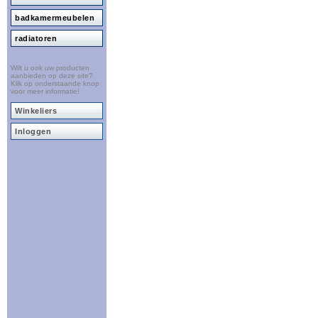
badkamermeubelen
radiatoren
Wilt u ook uw producten
aanbieden op deze site?
Klik op onderstaande knop
voor meer informatie!
Winkeliers
Inloggen