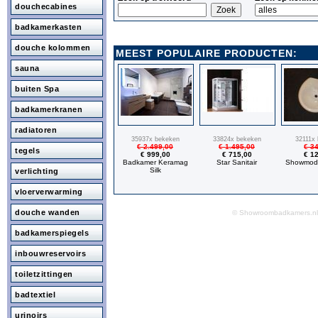
douchecabines
badkamerkasten
douche kolommen
MEEST POPULAIRE PRODUCTEN:
sauna
buiten Spa
badkamerkranen
radiatoren
35937x bekeken
33824x bekeken
32111x
€ 2.499,00
€ 1.495,00
€ 3
tegels
€ 999,00
€ 715,00
€ 1
Badkamer Keramag
Star Sanitair
Showmode
Silk
verlichting
vloerverwarming
douche wanden
© Showroombadkamers.
badkamerspiegels
inbouwreservoirs
toiletzittingen
badtextiel
urinoirs