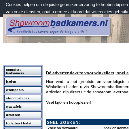
Cookies helpen om de juiste gebruikerservaring te hebben bij ee
van onze diensten, gaat u ermee akkoord dat wij cookies gebruik
zaterdag 8 augustus 2026, 15:13 uur
Welkom bij Showroombadkamers.nl
complete
Dé advertentie-site voor winkeliers; snel e
badkamers
Hier vindt u het grootste en voordeligst
baden
Winkeliers bieden u via Showroombadkamers.
whirlpools
artikelen zijn direct uit de showroom leverba
stoomcabines
Veel kijk- en koopplezier!
wastafels
diversen
SNEL ZOEKEN:
toiletten / bidet
Zoek op trefwoord
Zoek op kenme