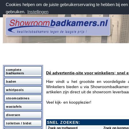
Cookies helpen om de juiste gebruikerservaring te hebben bij ee
gebruiken.
Instellingen
zondag 9 augustus 2026, 14:22 uur
Welkom bij Showroombadkamers.nl
complete
Dé advertentie-site voor winkeliers; snel e
badkamers
Hier vindt u het grootste en voordeligst
baden
Winkeliers bieden u via Showroombadkamers.
whirlpools
artikelen zijn direct uit de showroom leverba
stoomcabines
Veel kijk- en koopplezier!
wastafels
diversen
SNEL ZOEKEN:
toiletten / bidet
Zoek op trefwoord
Zoek op kenme