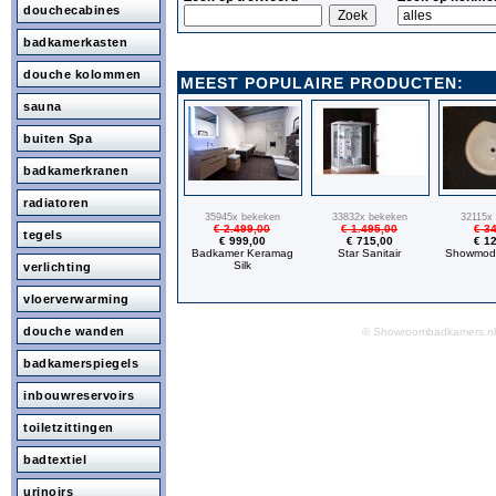
douchecabines
badkamerkasten
douche kolommen
MEEST POPULAIRE PRODUCTEN:
sauna
buiten Spa
badkamerkranen
radiatoren
35945x bekeken
33832x bekeken
32115x
€ 2.499,00
€ 1.495,00
€ 3
tegels
€ 999,00
€ 715,00
€ 1
Badkamer Keramag
Star Sanitair
Showmode
Silk
verlichting
vloerverwarming
douche wanden
© Showroombadkamers.
badkamerspiegels
inbouwreservoirs
toiletzittingen
badtextiel
urinoirs