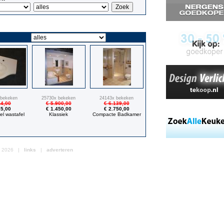
 bekeken
25730x bekeken
24143x bekeken
44,00
€ 5.900,00
€ 6.139,00
25,00
€ 1.450,00
€ 2.750,00
l wastafel
Klassiek
Compacte Badkamer
nl 2026 |
links
|
adverteren