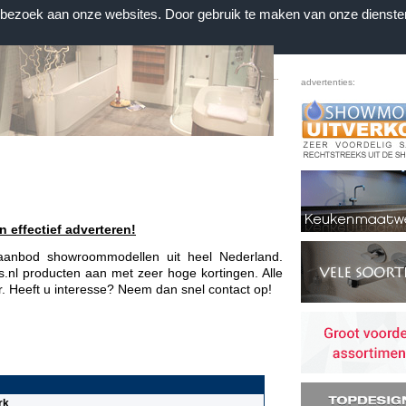
n bezoek aan onze websites. Door gebruik te maken van onze dienste
Home
|
Voorwaarden
|
Contact
|
Favorieten
advertenties:
n effectief adverteren!
e aanbod showroommodellen uit heel Nederland.
nl producten aan met zeer hoge kortingen. Alle
ar. Heeft u interesse? Neem dan snel contact op!
rk