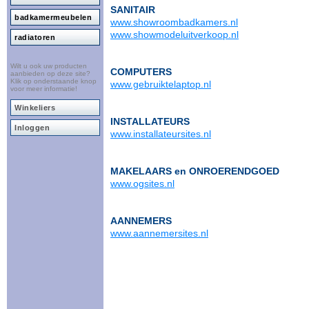
SANITAIR
badkamermeubelen
www.showroombadkamers.nl
www.showmodeluitverkoop.nl
radiatoren
Wilt u ook uw producten
COMPUTERS
aanbieden op deze site?
Klik op onderstaande knop
www.gebruiktelaptop.nl
voor meer informatie!
Winkeliers
INSTALLATEURS
Inloggen
www.installateursites.nl
MAKELAARS en ONROERENDGOED
www.ogsites.nl
AANNEMERS
www.aannemersites.nl