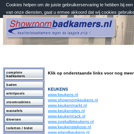
Cookies helpen om de juiste gebruikerservaring te hebben bij ee
van onze diensten, gaat u ermee akkoord dat wij cookies gebruik
vrijdag 7 augustus 2026, 15:39 uur
Welkom bij Showroombadkamers.nl
complete
Klik op onderstaande links voor nog meer
badkamers
baden
KEUKENS
whirlpools
www.keukens.nl
www.showroomkeukens.nl
stoomcabines
www.keukenmarkt.nl
www.keukensites.nl
wastafels
www.keukentrack.nl
diversen
www.zoekallekeukens.nl
www.keukenstekoop.nl
toiletten / bidet
www.eilandkeukens.nl