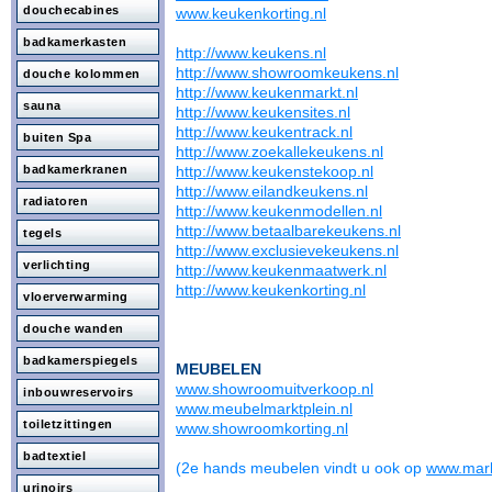
douchecabines
www.keukenkorting.nl
badkamerkasten
http://www.keukens.nl
http://www.showroomkeukens.nl
douche kolommen
http://www.keukenmarkt.nl
sauna
http://www.keukensites.nl
http://www.keukentrack.nl
buiten Spa
http://www.zoekallekeukens.nl
badkamerkranen
http://www.keukenstekoop.nl
http://www.eilandkeukens.nl
radiatoren
http://www.keukenmodellen.nl
http://www.betaalbarekeukens.nl
tegels
http://www.exclusievekeukens.nl
verlichting
http://www.keukenmaatwerk.nl
http://www.keukenkorting.nl
vloerverwarming
douche wanden
badkamerspiegels
MEUBELEN
www.showroomuitverkoop.nl
inbouwreservoirs
www.meubelmarktplein.nl
toiletzittingen
www.showroomkorting.nl
badtextiel
(2e hands meubelen vindt u ook op
www.mark
urinoirs