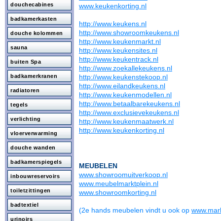
douchecabines
www.keukenkorting.nl
badkamerkasten
http://www.keukens.nl
http://www.showroomkeukens.nl
douche kolommen
http://www.keukenmarkt.nl
sauna
http://www.keukensites.nl
http://www.keukentrack.nl
buiten Spa
http://www.zoekallekeukens.nl
badkamerkranen
http://www.keukenstekoop.nl
http://www.eilandkeukens.nl
radiatoren
http://www.keukenmodellen.nl
http://www.betaalbarekeukens.nl
tegels
http://www.exclusievekeukens.nl
verlichting
http://www.keukenmaatwerk.nl
http://www.keukenkorting.nl
vloerverwarming
douche wanden
badkamerspiegels
MEUBELEN
www.showroomuitverkoop.nl
inbouwreservoirs
www.meubelmarktplein.nl
toiletzittingen
www.showroomkorting.nl
badtextiel
(2e hands meubelen vindt u ook op
www.mark
urinoirs