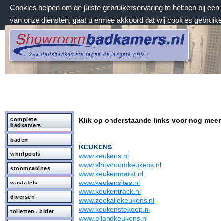
Cookies helpen om de juiste gebruikerservaring te hebben bij ee
van onze diensten, gaat u ermee akkoord dat wij cookies gebruik
vrijdag 7 augustus 2026, 07:15 uur
Welkom bij Showroombadkamers.nl
complete
Klik op onderstaande links voor nog meer
badkamers
baden
KEUKENS
whirlpools
www.keukens.nl
www.showroomkeukens.nl
stoomcabines
www.keukenmarkt.nl
www.keukensites.nl
wastafels
www.keukentrack.nl
diversen
www.zoekallekeukens.nl
www.keukenstekoop.nl
toiletten / bidet
www.eilandkeukens.nl