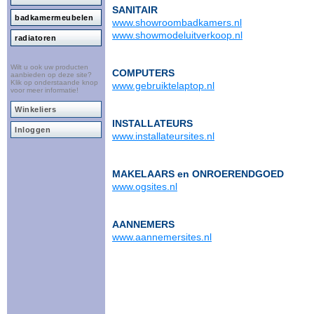
SANITAIR
badkamermeubelen
www.showroombadkamers.nl
www.showmodeluitverkoop.nl
radiatoren
Wilt u ook uw producten
COMPUTERS
aanbieden op deze site?
Klik op onderstaande knop
www.gebruiktelaptop.nl
voor meer informatie!
Winkeliers
INSTALLATEURS
Inloggen
www.installateursites.nl
MAKELAARS en ONROERENDGOED
www.ogsites.nl
AANNEMERS
www.aannemersites.nl