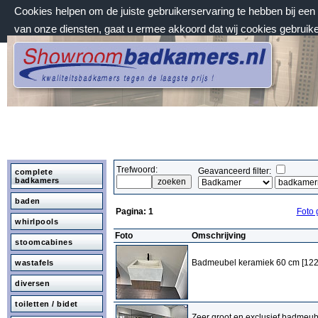
Cookies helpen om de juiste gebruikerservaring te hebben bij ee
van onze diensten, gaat u ermee akkoord dat wij cookies gebruik
donderdag 6 augustus 2026, 09:41 uur
Welkom bij Showroombadkamers.nl
Trefwoord:
Geavanceerd filter:
complete
badkamers
baden
Pagina:
1
Foto 
whirlpools
Foto
Omschrijving
stoomcabines
Badmeubel keramiek 60 cm [12
wastafels
diversen
toiletten / bidet
Zeer groot en exclusief badmeub