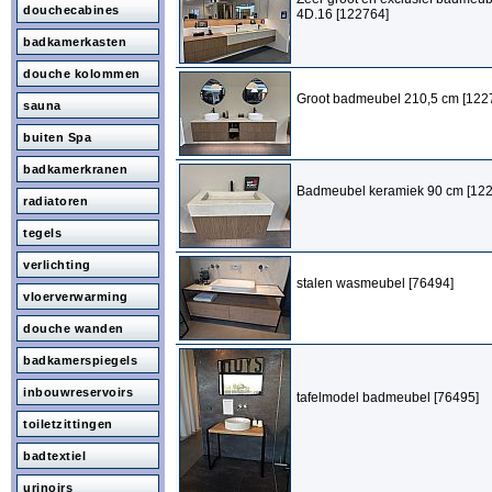
douchecabines
4D.16 [122764]
badkamerkasten
douche kolommen
Groot badmeubel 210,5 cm [122
sauna
buiten Spa
badkamerkranen
Badmeubel keramiek 90 cm [12
radiatoren
tegels
verlichting
stalen wasmeubel [76494]
vloerverwarming
douche wanden
badkamerspiegels
inbouwreservoirs
tafelmodel badmeubel [76495]
toiletzittingen
badtextiel
urinoirs