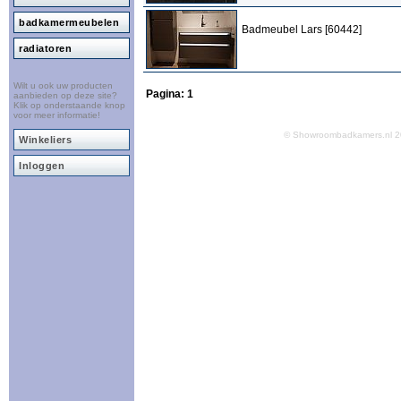
badkamermeubelen
Badmeubel Lars [60442]
radiatoren
Wilt u ook uw producten
Pagina:
1
aanbieden op deze site?
Klik op onderstaande knop
voor meer informatie!
© Showroombadkamers.nl
Winkeliers
Inloggen