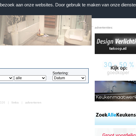
n bezoek aan onze websites. Door gebruik te maken van onze dienste
Home
|
Voorwaarden
|
Contact
|
Favorieten
advertenties:
Sortering:
 2026 |
links
|
adverteren