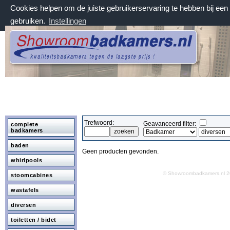
Cookies helpen om de juiste gebruikerservaring te hebben bij ee
gebruiken.
Instellingen
zaterdag 8 augustus 2026, 16:52 uur
Welkom bij Showroombadkamers.nl
Trefwoord:
Geavanceerd filter:
complete
badkamers
baden
Geen producten gevonden.
whirlpools
© Showroombadkamers.nl
stoomcabines
wastafels
diversen
toiletten / bidet