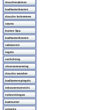
douchecabines
badkamerkasten
douche kolommen
sauna
buiten Spa
badkamerkranen
radiatoren
tegels
verlichting
vloerverwarming
douche wanden
badkamerspiegels
inbouwreservoirs
toiletzittingen
badtextiel
urinoirs